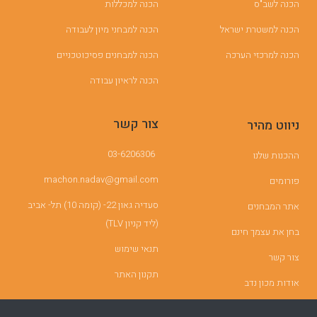
הכנה לשב"ס
הכנה למכללות
הכנה למשטרת ישראל
הכנה למבחני מיון לעבודה
הכנה למרכזי הערכה
הכנה למבחנים פסיכוטכניים
הכנה לראיון עבודה
צור קשר
ניווט מהיר
03-6206306
ההכנות שלנו
machon.nadav@gmail.com
פורומים
סעדיה גאון 22- (קומה 10) תל- אביב
אתר המבחנים
(ליד קניון TLV)
בחן את עצמך חינם
תנאי שימוש
צור קשר
תקנון האתר
אודות מכון נדב