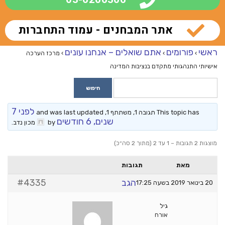
אתר המבחנים - עמוד התחברות
ראשי
פורומים
אתם שואלים – אנחנו עונים
›
›
›
מרכז הערכה
אישיותי התנהגותי מתקדם בנציבות המדינה
לפני 7
This topic has תגובה 1, משתתף 1, and was last updated
שנים, 6 חודשים
by
מכון נדב
.
מוצגות 2 תגובות – 1 עד 2 (מתוך 2 סה״כ)
מאת
תגובות
הגב
#4335
20 בינואר 2019 בשעה 17:25
גיל
אורח