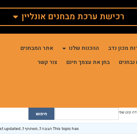
רכישת ערכת מבחנים אונליין
ות מכון נדב
ההכנות שלנו
אתר המבחנים
 נבחנים
בחן את עצמך חינם
צור קשר
ה קינן שפי
This topic has תגובה 1, משתתף 1, and was last updated