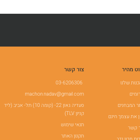
וט מהיר
צור קשר
נות שלנו
03-6206306
ומים
machon.nadav@gmail.com
 המבחנים
סעדיה גאון 22- (קומה 10) תל- אביב (ליד
קניון TLV)
 את עצמך חינם
תנאי שימוש
 קשר
תקנון האתר
ות מכון נדב