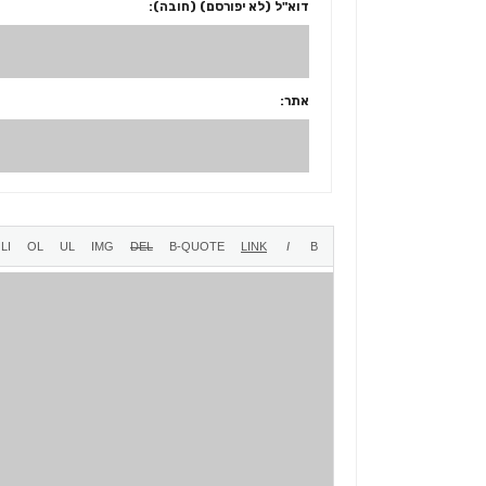
דוא"ל (לא יפורסם) (חובה):
אתר: