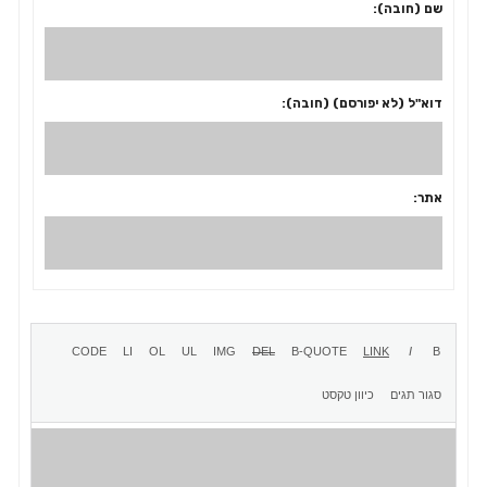
שם (חובה):
דוא"ל (לא יפורסם) (חובה):
אתר: