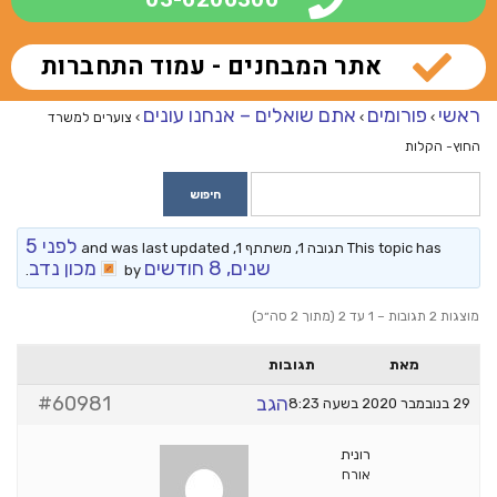
אתר המבחנים - עמוד התחברות
ראשי
פורומים
אתם שואלים – אנחנו עונים
›
›
›
צוערים למשרד
החוץ- הקלות
לפני 5
This topic has תגובה 1, משתתף 1, and was last updated
שנים, 8 חודשים
מכון נדב
.
by
מוצגות 2 תגובות – 1 עד 2 (מתוך 2 סה״כ)
מאת
תגובות
הגב
#60981
29 בנובמבר 2020 בשעה 8:23
רונית
אורח