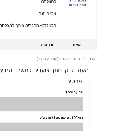
בהצלחה
מנהל בפורום
אבי הויזנר
מכון נדב- מחברים אותך להצלחה
מאת
תגובות
מוצגות 2 תגובות – 1 עד 2 (מתוך 2 סה״כ)
מענה ל־קו חתך צוערים למשרד החוץ ש
פרטים:
שם (חובה):
דוא"ל (לא יפורסם) (חובה):