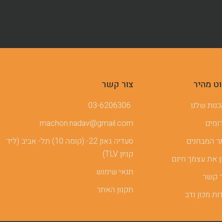
וט מהיר
צור קשר
נות שלנו
03-6206306
ומים
machon.nadav@gmail.com
 המבחנים
סעדיה גאון 22- (קומה 10) תל- אביב (ליד
קניון TLV)
 את עצמך חינם
תנאי שימוש
 קשר
תקנון האתר
ות מכון נדב