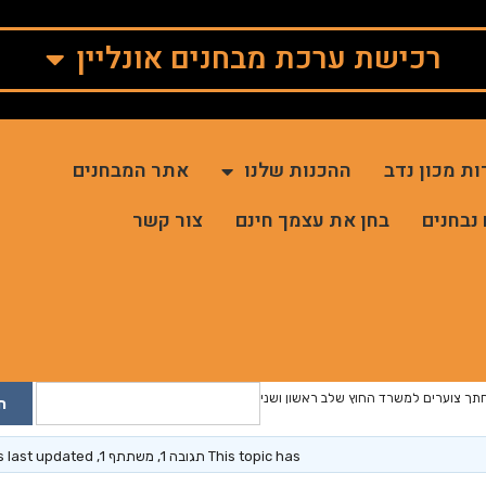
רכישת ערכת מבחנים אונליין
ות מכון נדב
ההכנות שלנו
אתר המבחנים
 נבחנים
בחן את עצמך חינם
צור קשר
חתך צוערים למשרד החוץ שלב ראשון ושני
This topic has תגובה 1, משתתף 1, and was last updated