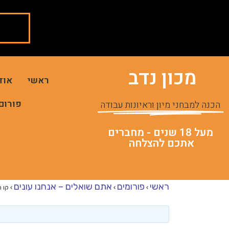
מכון נדב
ראשי
אוד
פורום
הכנה למבחני מיון וראיונות עבודה
מעל 18 שנים - מחברים
אתכם להצלחה
ראשי
פורומים
אתם שואלים – אנחנו עונים
›
›
›
קו 