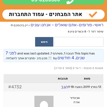
אתר המבחנים - עמוד התחברות
ראשי
פורומים
אתם שואלים – אנחנו עונים
›
›
›
רק בזכותכם !!!
שיפור דפר ל- 8 וכשרים ציון 6
לפני 7
This topic has תגובה 1, משתתף 1, and was last updated
שנים, 4 חודשים
by
מכון נדב -מחברים אותך להצלחה
.
מוצגות 2 תגובות – 1 עד 2 (מתוך 2 סה״כ)
מאת
תגובות
הגב
#4732
13 במרץ 2019 בשעה 9:18
אביגדור
אורח