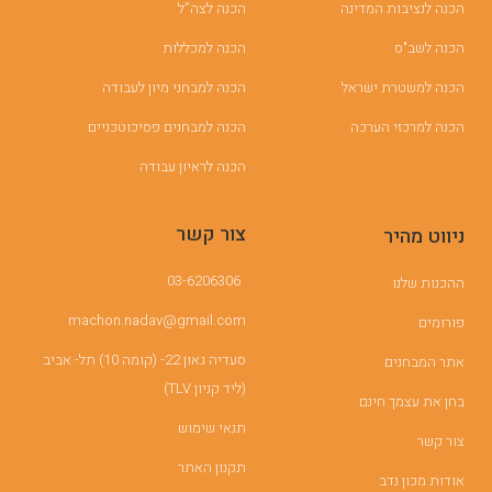
הכנה לנציבות המדינה
הכנה לצה”ל
הכנה לשב"ס
הכנה למכללות
הכנה למשטרת ישראל
הכנה למבחני מיון לעבודה
הכנה למרכזי הערכה
הכנה למבחנים פסיכוטכניים
הכנה לראיון עבודה
צור קשר
ניווט מהיר
03-6206306
ההכנות שלנו
machon.nadav@gmail.com
פורומים
סעדיה גאון 22- (קומה 10) תל- אביב
אתר המבחנים
(ליד קניון TLV)
בחן את עצמך חינם
תנאי שימוש
צור קשר
תקנון האתר
אודות מכון נדב