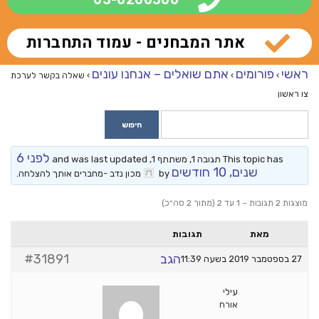
אתר המבחנים - עמוד התחברות
ראשי
פורומים
אתם שואלים – אנחנו עונים
›
›
›
שאלה בקשר לערכת
צו ראשון
לפני 6
This topic has תגובה 1, משתתף 1, and was last updated
שנים, 10 חודשים
by
מכון נדב -מחברים אותך להצלחה
.
מוצגות 2 תגובות – 1 עד 2 (מתוך 2 סה״כ)
מאת
תגובות
הגב
#31891
27 בספטמבר 2019 בשעה 11:39
עילי
אורח